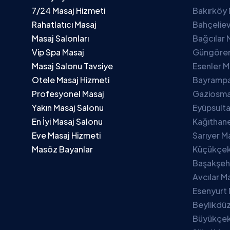
7/24 Masaj Hizmeti
Bakırköy 
Rahatlatıcı Masaj
Bahçeliev
Masaj Salonları
Bağcılar 
Vip Spa Masaj
Güngören
Masaj Salonu Tavsiye
Esenler M
Otele Masaj Hizmeti
Bayrampa
Profesyonel Masaj
Gaziosma
Yakın Masaj Salonu
Eyüpsulta
En İyi Masaj Salonu
Kağıthane
Eve Masaj Hizmeti
Sarıyer M
Masöz Bayanlar
Küçükçek
Başakşehi
Avcılar M
Esenyurt 
Beylikdüz
Büyükçek