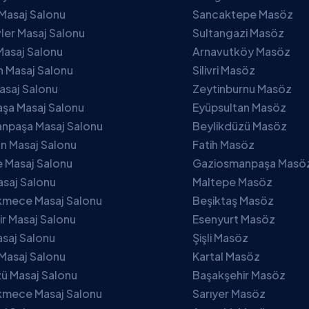
Masaj Salonu
Sancaktepe Masöz
ler Masaj Salonu
Sultangazi Masöz
Masaj Salonu
Arnavutköy Masöz
 Masaj Salonu
Silivri Masöz
asaj Salonu
Zeytinburnu Masöz
şa Masaj Salonu
Eyüpsultan Masöz
npaşa Masaj Salonu
Beylikdüzü Masöz
n Masaj Salonu
Fatih Masöz
 Masaj Salonu
Gaziosmanpaşa Masö
asaj Salonu
Maltepe Masöz
mece Masaj Salonu
Beşiktaş Masöz
r Masaj Salonu
Esenyurt Masöz
asaj Salonu
Şişli Masöz
Masaj Salonu
Kartal Masöz
ü Masaj Salonu
Başakşehir Masöz
mece Masaj Salonu
Sarıyer Masöz