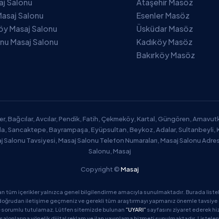
saj Salonu
Ataşehir Masöz
asaj Salonu
Esenler Masöz
öy Masaj Salonu
Üsküdar Masöz
nu Masaj Salonu
Kadıköy Masöz
Bakırköy Masöz
er, Bağcılar, Avcılar, Pendik, Fatih, Çekmeköy, Kartal, Güngören, Arnavu
zla, Sancaktepe, Bayrampaşa, Eyüpsultan, Beykoz, Adalar, Sultanbeyli, 
aj Salonu Tavsiyesi, Masaj Salonu Telefon Numaraları, Masaj Salonu Adres
Salonu, Masaj
Copyright ©
Masaj
an tüm içerikler yalnızca genel bilgilendirme amacıyla sunulmaktadır. Burada listel
oğrudan iletişime geçmeniz ve gerekli tüm araştırmayı yapmanız önemle tavsiye edil
de sorumlu tutulamaz. Lütfen sitemizde bulunan
“UYARI”
sayfasını ziyaret ederek hi
salonlarına yönelik dijital reklam ve ilan yayınlama hizmeti sunulmaktadır. Listelen