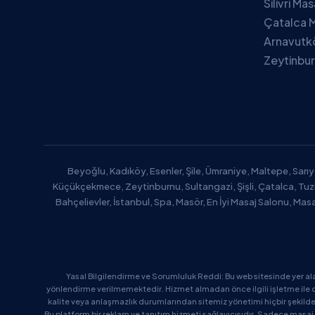
Silivri Ma
Çatalca M
Arnavutk
Zeytinbur
Beyoğlu, Kadıköy, Esenler, Şile, Ümraniye, Maltepe, Sarıy
Küçükçekmece, Zeytinburnu, Sultangazi, Şişli, Çatalca, Tu
Bahçelievler, İstanbul, Spa, Masör, En İyi Masaj Salonu, Mas
Yasal Bilgilendirme ve Sorumluluk Reddi: Bu web sitesinde yer al
yönlendirme verilmemektedir. Hizmet almadan önce ilgili işletme ile d
kalite veya anlaşmazlık durumlarından sitemiz yönetimi hiçbir şekil
Bu platform bir reklam ve tanıtım hizmeti sağlayıcısıdır. Sadece masaj 