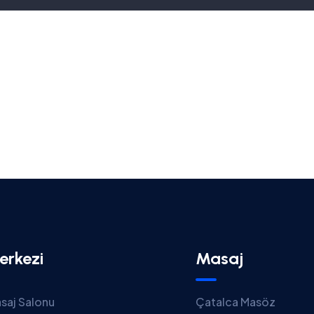
erkezi
Masaj
saj Salonu
Çatalca Masöz