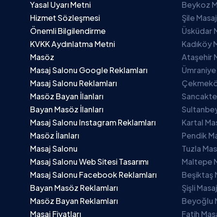
Yasal Uyarı Metni
Beykoz M
Hizmet Sözleşmesi
Şile Masa
Önemli Bilgilendirme
Üsküdar 
KVKK Aydınlatma Metni
Kadıköy M
Masöz
Ataşehir 
Masaj Salonu Google Reklamları
Ümraniye
Masaj Salonu Reklamları
Çekmeköy
Masöz Bayan İlanları
Sancakte
Bayan Masöz İlanları
Sultanbey
Masaj Salonu Instagram Reklamları
Kartal Ma
Masöz İlanları
Pendik Ma
Masaj Salonu
Tuzla Mas
Masaj Salonu Web Sitesi Tasarımı
Maltepe 
Masaj Salonu Facebook Reklamları
Beşiktaş 
Bayan Masöz Reklamları
Şişli Masa
Masöz Bayan Reklamları
Beyoğlu 
Masaj Fiyatları
Fatih Mas