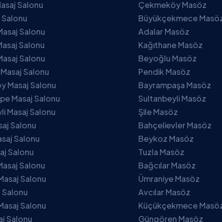
asaj Salonu
Çekmeköy Masöz
j Salonu
Büyükçekmece Masö
Masaj Salonu
Adalar Masöz
asaj Salonu
Kağıthane Masöz
Masaj Salonu
Beyoğlu Masöz
 Masaj Salonu
Pendik Masöz
 Masaj Salonu
Bayrampaşa Masöz
pe Masaj Salonu
Sultanbeyli Masöz
li Masaj Salonu
Şile Masöz
saj Salonu
Bahçelievler Masöz
saj Salonu
Beykoz Masöz
aj Salonu
Tuzla Masöz
Masaj Salonu
Bağcılar Masöz
Masaj Salonu
Ümraniye Masöz
j Salonu
Avcılar Masöz
Masaj Salonu
Küçükçekmece Masö
aj Salonu
Güngören Masöz