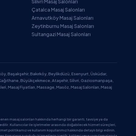
Silivri Masaj Salonları
Çatalca Masaj Salonları
Arnavutköy Masaj Salonları
Zeytinburnu Masaj Salonları
Sultangazi Masaj Salonları
tköy, Başakşehir, Bakırköy, Beylikdüzü, Esenyurt, Üsküdar,
Kağıthane, Büyükçekmece, Ataşehir, Silivri, Gaziosmanpaşa,
leri, Masaj Fiyatları, Massage, Masöz, Masaj Salonları, Masaj
enen masaj salonları hakkında herhangi bir garanti, tavsiye ya da
ir. Kullanıcılar ile işletmeler arasında doğabilecek hizmet süreçleri,
zmet politikamız ve kullanım koşullarımız hakkında detaylı bilgi edinin.
en firmaların sunduğu hizmetlerin içeriği, kalitesi veya uygulamalarıyla