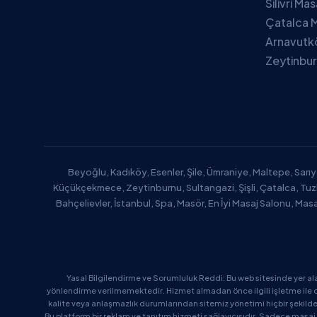
Silivri Ma
Çatalca M
Arnavutk
Zeytinbur
Beyoğlu, Kadıköy, Esenler, Şile, Ümraniye, Maltepe, Sarıy
Küçükçekmece, Zeytinburnu, Sultangazi, Şişli, Çatalca, Tu
Bahçelievler, İstanbul, Spa, Masör, En İyi Masaj Salonu, Mas
Yasal Bilgilendirme ve Sorumluluk Reddi: Bu web sitesinde yer al
yönlendirme verilmemektedir. Hizmet almadan önce ilgili işletme ile d
kalite veya anlaşmazlık durumlarından sitemiz yönetimi hiçbir şekil
Bu platform bir reklam ve tanıtım hizmeti sağlayıcısıdır. Sadece masaj 