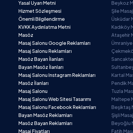
Yasal Uyarı Metni
Beykoz M
Hizmet Sözleşmesi
Şile Masa
Önemli Bilgilendirme
Üsküdar 
KVKK Aydınlatma Metni
Kadıköy M
Masöz
Ataşehir 
Masaj Salonu Google Reklamları
Ümraniye
Masaj Salonu Reklamları
Çekmeköy
Masöz Bayan İlanları
Sancakte
Bayan Masöz İlanları
Sultanbey
Masaj Salonu Instagram Reklamları
Kartal Ma
Masöz İlanları
Pendik Ma
Masaj Salonu
Tuzla Mas
Masaj Salonu Web Sitesi Tasarımı
Maltepe 
Masaj Salonu Facebook Reklamları
Beşiktaş 
Bayan Masöz Reklamları
Şişli Masa
Masöz Bayan Reklamları
Beyoğlu 
Masaj Fiyatları
Fatih Mas