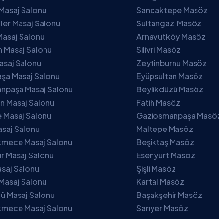
Masaj Salonu
Sancaktepe Masöz
ler Masaj Salonu
Sultangazi Masöz
Masaj Salonu
Arnavutköy Masöz
 Masaj Salonu
Silivri Masöz
asaj Salonu
Zeytinburnu Masöz
şa Masaj Salonu
Eyüpsultan Masöz
npaşa Masaj Salonu
Beylikdüzü Masöz
n Masaj Salonu
Fatih Masöz
 Masaj Salonu
Gaziosmanpaşa Masö
asaj Salonu
Maltepe Masöz
mece Masaj Salonu
Beşiktaş Masöz
r Masaj Salonu
Esenyurt Masöz
asaj Salonu
Şişli Masöz
Masaj Salonu
Kartal Masöz
ü Masaj Salonu
Başakşehir Masöz
mece Masaj Salonu
Sarıyer Masöz