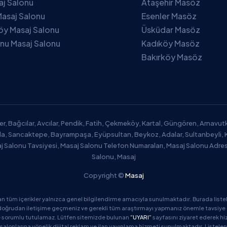
saj Salonu
Ataşehir Masöz
asaj Salonu
Esenler Masöz
öy Masaj Salonu
Üsküdar Masöz
nu Masaj Salonu
Kadıköy Masöz
Bakırköy Masöz
er, Bağcılar, Avcılar, Pendik, Fatih, Çekmeköy, Kartal, Güngören, Arnavu
zla, Sancaktepe, Bayrampaşa, Eyüpsultan, Beykoz, Adalar, Sultanbeyli, 
aj Salonu Tavsiyesi, Masaj Salonu Telefon Numaraları, Masaj Salonu Adres
Salonu, Masaj
Copyright ©
Masaj
an tüm içerikler yalnızca genel bilgilendirme amacıyla sunulmaktadır. Burada listel
oğrudan iletişime geçmeniz ve gerekli tüm araştırmayı yapmanız önemle tavsiye edil
de sorumlu tutulamaz. Lütfen sitemizde bulunan
“UYARI”
sayfasını ziyaret ederek hi
salonlarına yönelik dijital reklam ve ilan yayınlama hizmeti sunulmaktadır. Listelen