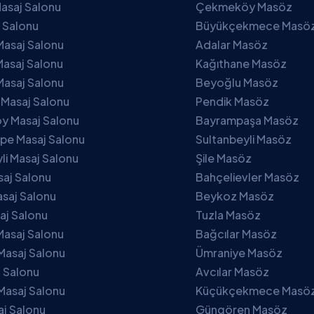
asaj Salonu
Çekmeköy Masöz
j Salonu
Büyükçekmece Masö
Masaj Salonu
Adalar Masöz
asaj Salonu
Kağıthane Masöz
Masaj Salonu
Beyoğlu Masöz
 Masaj Salonu
Pendik Masöz
 Masaj Salonu
Bayrampaşa Masöz
pe Masaj Salonu
Sultanbeyli Masöz
li Masaj Salonu
Şile Masöz
saj Salonu
Bahçelievler Masöz
saj Salonu
Beykoz Masöz
aj Salonu
Tuzla Masöz
Masaj Salonu
Bağcılar Masöz
Masaj Salonu
Ümraniye Masöz
j Salonu
Avcılar Masöz
Masaj Salonu
Küçükçekmece Masö
aj Salonu
Güngören Masöz