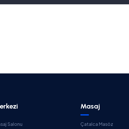
erkezi
Masaj
saj Salonu
Çatalca Masöz