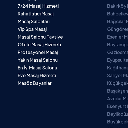
7/24 Masaj Hizmeti
Bakırköy 
Rahatlatıcı Masaj
Bahçeliev
Masaj Salonları
Bağcılar 
Vip Spa Masaj
Güngören
Masaj Salonu Tavsiye
Esenler M
Otele Masaj Hizmeti
Bayrampa
Profesyonel Masaj
Gaziosma
Yakın Masaj Salonu
Eyüpsulta
En İyi Masaj Salonu
Kağıthane
Eve Masaj Hizmeti
Sarıyer M
Masöz Bayanlar
Küçükçek
Başakşehi
Avcılar M
Esenyurt 
Beylikdüz
Büyükçek