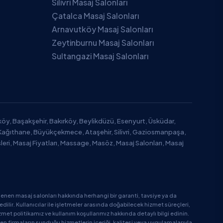
Silivri Masaj Salonları
Çatalca Masaj Salonları
Arnavutköy Masaj Salonları
Zeytinburnu Masaj Salonları
Sultangazi Masaj Salonları
tköy, Başakşehir, Bakırköy, Beylikdüzü, Esenyurt, Üsküdar,
Kağıthane, Büyükçekmece, Ataşehir, Silivri, Gaziosmanpaşa,
leri, Masaj Fiyatları, Massage, Masöz, Masaj Salonları, Masaj
enen masaj salonları hakkında herhangi bir garanti, tavsiye ya da
ir. Kullanıcılar ile işletmeler arasında doğabilecek hizmet süreçleri,
zmet politikamız ve kullanım koşullarımız hakkında detaylı bilgi edinin.
en firmaların sunduğu hizmetlerin içeriği, kalitesi veya uygulamalarıyla