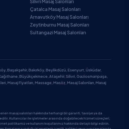
Silivri Masaj Salonları
Çatalca Masaj Salonları
Arnavutköy Masaj Salonları
Zeytinburnu Masaj Salonları
Sultangazi Masaj Salonları
tköy, Başakşehir, Bakırköy, Beylikdüzü, Esenyurt, Üsküdar,
Kağıthane, Büyükçekmece, Ataşehir, Silivri, Gaziosmanpaşa,
leri, Masaj Fiyatları, Massage, Masöz, Masaj Salonları, Masaj
enen masaj salonları hakkında herhangi bir garanti, tavsiye ya da
ir. Kullanıcılar ile işletmeler arasında doğabilecek hizmet süreçleri,
zmet politikamız ve kullanım koşullarımız hakkında detaylı bilgi edinin.
en firmaların sunduğu hizmetlerin içeriği, kalitesi veya uygulamalarıyla