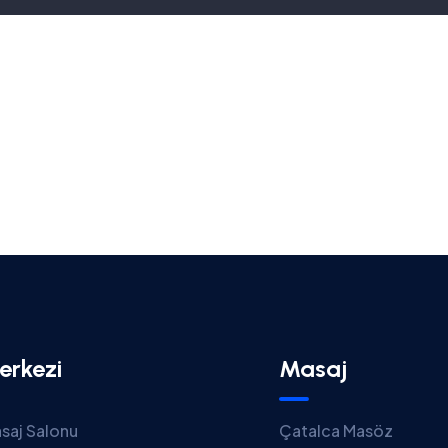
erkezi
Masaj
saj Salonu
Çatalca Masöz