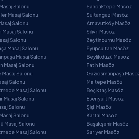
Masaj Salonu
Sancaktepe Masöz
ler Masaj Salonu
Sultangazi Masöz
Masaj Salonu
Arnavutköy Masöz
 Masaj Salonu
Silivri Masöz
asaj Salonu
Zeytinburnu Masöz
şa Masaj Salonu
Eyüpsultan Masöz
npaşa Masaj Salonu
Beylikdüzü Masöz
n Masaj Salonu
Fatih Masöz
 Masaj Salonu
Gaziosmanpaşa Masö
asaj Salonu
Maltepe Masöz
mece Masaj Salonu
Beşiktaş Masöz
r Masaj Salonu
Esenyurt Masöz
asaj Salonu
Şişli Masöz
Masaj Salonu
Kartal Masöz
ü Masaj Salonu
Başakşehir Masöz
mece Masaj Salonu
Sarıyer Masöz