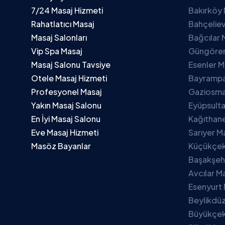
7/24 Masaj Hizmeti
Bakırköy 
Rahatlatıcı Masaj
Bahçeliev
Masaj Salonları
Bağcılar 
Vip Spa Masaj
Güngören
Masaj Salonu Tavsiye
Esenler M
Otele Masaj Hizmeti
Bayrampa
Profesyonel Masaj
Gaziosma
Yakın Masaj Salonu
Eyüpsulta
En İyi Masaj Salonu
Kağıthane
Eve Masaj Hizmeti
Sarıyer M
Masöz Bayanlar
Küçükçek
Başakşehi
Avcılar M
Esenyurt 
Beylikdüz
Büyükçek