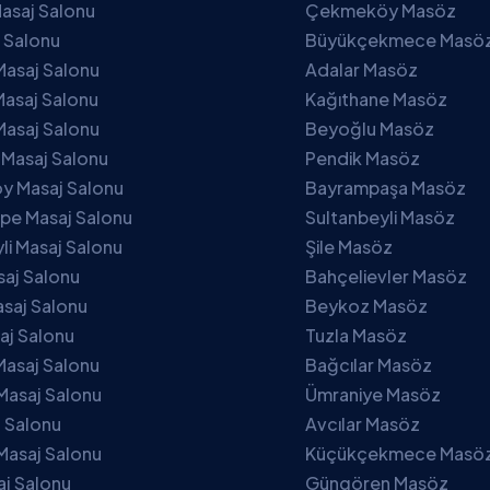
asaj Salonu
Çekmeköy Masöz
j Salonu
Büyükçekmece Masö
Masaj Salonu
Adalar Masöz
asaj Salonu
Kağıthane Masöz
Masaj Salonu
Beyoğlu Masöz
 Masaj Salonu
Pendik Masöz
 Masaj Salonu
Bayrampaşa Masöz
pe Masaj Salonu
Sultanbeyli Masöz
li Masaj Salonu
Şile Masöz
saj Salonu
Bahçelievler Masöz
saj Salonu
Beykoz Masöz
aj Salonu
Tuzla Masöz
Masaj Salonu
Bağcılar Masöz
Masaj Salonu
Ümraniye Masöz
j Salonu
Avcılar Masöz
Masaj Salonu
Küçükçekmece Masö
aj Salonu
Güngören Masöz