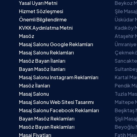
Yasal Uyarı Metni
Beykoz M
Hizmet Sözleşmesi
Şile Masa
Önemli Bilgilendirme
Üsküdar 
KVKK Aydınlatma Metni
Kadıköy M
Masöz
Ataşehir 
Masaj Salonu Google Reklamları
Ümraniye
Masaj Salonu Reklamları
Çekmeköy
Masöz Bayan İlanları
Sancakte
Bayan Masöz İlanları
Sultanbey
Masaj Salonu Instagram Reklamları
Kartal Ma
Masöz İlanları
Pendik Ma
Masaj Salonu
Tuzla Mas
Masaj Salonu Web Sitesi Tasarımı
Maltepe 
Masaj Salonu Facebook Reklamları
Beşiktaş 
Bayan Masöz Reklamları
Şişli Masa
Masöz Bayan Reklamları
Beyoğlu 
Masaj Fiyatları
Fatih Mas