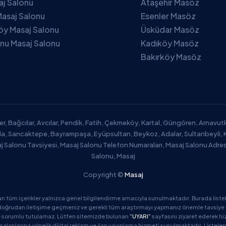
saj Salonu
Ataşehir Masöz
asaj Salonu
Esenler Masöz
öy Masaj Salonu
Üsküdar Masöz
nu Masaj Salonu
Kadıköy Masöz
Bakırköy Masöz
er, Bağcılar, Avcılar, Pendik, Fatih, Çekmeköy, Kartal, Güngören, Arnavu
zla, Sancaktepe, Bayrampaşa, Eyüpsultan, Beykoz, Adalar, Sultanbeyli, 
aj Salonu Tavsiyesi, Masaj Salonu Telefon Numaraları, Masaj Salonu Adres
Salonu, Masaj
Copyright ©
Masaj
an tüm içerikler yalnızca genel bilgilendirme amacıyla sunulmaktadır. Burada listel
oğrudan iletişime geçmeniz ve gerekli tüm araştırmayı yapmanız önemle tavsiye edil
de sorumlu tutulamaz. Lütfen sitemizde bulunan
“UYARI”
sayfasını ziyaret ederek hi
salonlarına yönelik dijital reklam ve ilan yayınlama hizmeti sunulmaktadır. Listelen