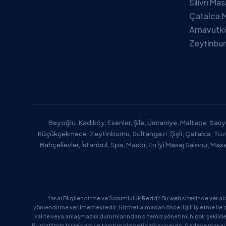
Silivri Ma
Çatalca M
Arnavutk
Zeytinbur
Beyoğlu, Kadıköy, Esenler, Şile, Ümraniye, Maltepe, Sarıy
Küçükçekmece, Zeytinburnu, Sultangazi, Şişli, Çatalca, Tu
Bahçelievler, İstanbul, Spa, Masör, En İyi Masaj Salonu, Mas
Yasal Bilgilendirme ve Sorumluluk Reddi: Bu web sitesinde yer al
yönlendirme verilmemektedir. Hizmet almadan önce ilgili işletme ile d
kalite veya anlaşmazlık durumlarından sitemiz yönetimi hiçbir şekil
Bu platform bir reklam ve tanıtım hizmeti sağlayıcısıdır. Sadece masaj 