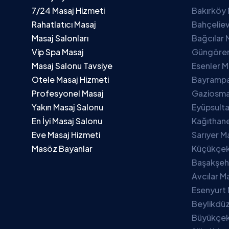
7/24 Masaj Hizmeti
Bakırköy 
Rahatlatıcı Masaj
Bahçeliev
Masaj Salonları
Bağcılar 
Vip Spa Masaj
Güngören
Masaj Salonu Tavsiye
Esenler M
Otele Masaj Hizmeti
Bayrampa
Profesyonel Masaj
Gaziosma
Yakın Masaj Salonu
Eyüpsulta
En İyi Masaj Salonu
Kağıthane
Eve Masaj Hizmeti
Sarıyer M
Masöz Bayanlar
Küçükçek
Başakşehi
Avcılar M
Esenyurt 
Beylikdüz
Büyükçek