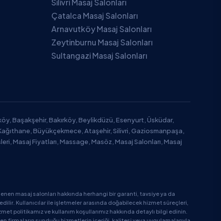
Silivri Masaj Salonları
Çatalca Masaj Salonları
Arnavutköy Masaj Salonları
Zeytinburnu Masaj Salonları
Sultangazi Masaj Salonları
tköy, Başakşehir, Bakırköy, Beylikdüzü, Esenyurt, Üsküdar,
Kağıthane, Büyükçekmece, Ataşehir, Silivri, Gaziosmanpaşa,
leri, Masaj Fiyatları, Massage, Masöz, Masaj Salonları, Masaj
enen masaj salonları hakkında herhangi bir garanti, tavsiye ya da
ir. Kullanıcılar ile işletmeler arasında doğabilecek hizmet süreçleri,
zmet politikamız ve kullanım koşullarımız hakkında detaylı bilgi edinin.
en firmaların sunduğu hizmetlerin içeriği, kalitesi veya uygulamalarıyla