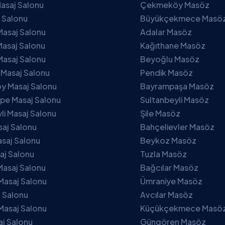
asaj Salonu
Çekmeköy Masöz
j Salonu
Büyükçekmece Masö
Masaj Salonu
Adalar Masöz
asaj Salonu
Kağıthane Masöz
Masaj Salonu
Beyoğlu Masöz
 Masaj Salonu
Pendik Masöz
 Masaj Salonu
Bayrampaşa Masöz
pe Masaj Salonu
Sultanbeyli Masöz
li Masaj Salonu
Şile Masöz
saj Salonu
Bahçelievler Masöz
saj Salonu
Beykoz Masöz
aj Salonu
Tuzla Masöz
Masaj Salonu
Bağcılar Masöz
Masaj Salonu
Ümraniye Masöz
j Salonu
Avcılar Masöz
Masaj Salonu
Küçükçekmece Masö
aj Salonu
Güngören Masöz