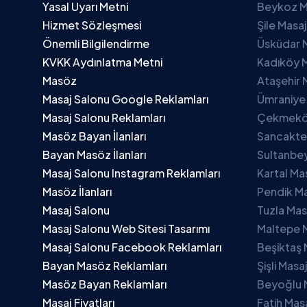
Yasal Uyarı Metni
Beykoz M
Hizmet Sözleşmesi
Şile Masa
Önemli Bilgilendirme
Üsküdar 
KVKK Aydınlatma Metni
Kadıköy M
Masöz
Ataşehir 
Masaj Salonu Google Reklamları
Ümraniye
Masaj Salonu Reklamları
Çekmeköy
Masöz Bayan İlanları
Sancakte
Bayan Masöz İlanları
Sultanbey
Masaj Salonu Instagram Reklamları
Kartal Ma
Masöz İlanları
Pendik Ma
Masaj Salonu
Tuzla Mas
Masaj Salonu Web Sitesi Tasarımı
Maltepe 
Masaj Salonu Facebook Reklamları
Beşiktaş 
Bayan Masöz Reklamları
Şişli Masa
Masöz Bayan Reklamları
Beyoğlu 
Masaj Fiyatları
Fatih Mas