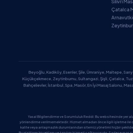
Silivri Ma
Çatalca M
Arnavutk
Zeytinbur
Beyoğlu, Kadıköy, Esenler, Şile, Ümraniye, Maltepe, Sarıy
Küçükçekmece, Zeytinburnu, Sultangazi, Şişli, Çatalca, Tu
Bahçelievler, İstanbul, Spa, Masör, En İyi Masaj Salonu, Mas
Yasal Bilgilendirme ve Sorumluluk Reddi: Bu web sitesinde yer al
yönlendirme verilmemektedir. Hizmet almadan önce ilgili işletme ile d
kalite veya anlaşmazlık durumlarından sitemiz yönetimi hiçbir şekil
Bu platform bir reklam ve tanıtım hizmeti sağlayıcısıdır. Sadece masaj 