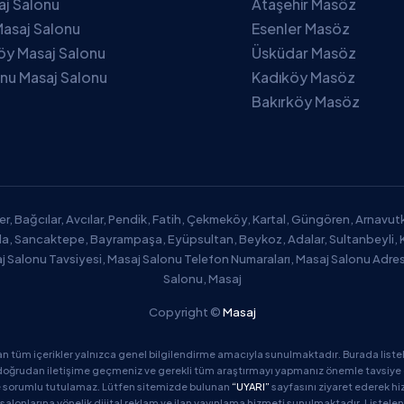
saj Salonu
Ataşehir Masöz
asaj Salonu
Esenler Masöz
öy Masaj Salonu
Üsküdar Masöz
nu Masaj Salonu
Kadıköy Masöz
Bakırköy Masöz
er, Bağcılar, Avcılar, Pendik, Fatih, Çekmeköy, Kartal, Güngören, Arnavu
zla, Sancaktepe, Bayrampaşa, Eyüpsultan, Beykoz, Adalar, Sultanbeyli, 
aj Salonu Tavsiyesi, Masaj Salonu Telefon Numaraları, Masaj Salonu Adres
Salonu, Masaj
Copyright ©
Masaj
an tüm içerikler yalnızca genel bilgilendirme amacıyla sunulmaktadır. Burada listel
oğrudan iletişime geçmeniz ve gerekli tüm araştırmayı yapmanız önemle tavsiye edil
de sorumlu tutulamaz. Lütfen sitemizde bulunan
“UYARI”
sayfasını ziyaret ederek hi
salonlarına yönelik dijital reklam ve ilan yayınlama hizmeti sunulmaktadır. Listelen