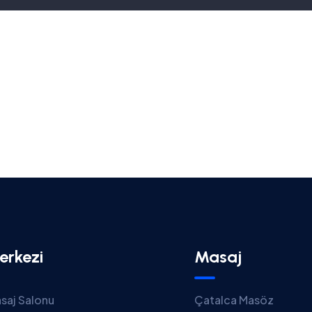
erkezi
Masaj
saj Salonu
Çatalca Masöz