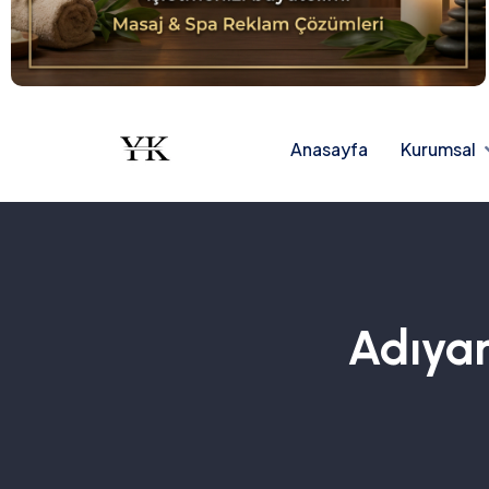
Anasayfa
Kurumsal
Adıyam