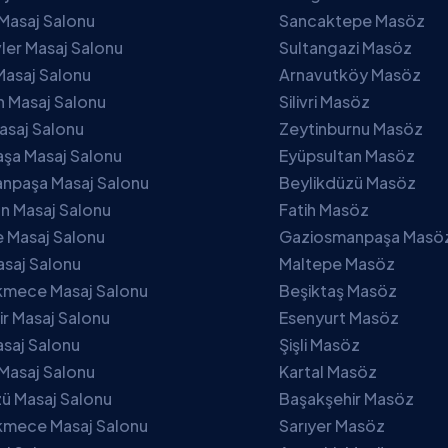
Masaj Salonu
Sancaktepe Masöz
ler Masaj Salonu
Sultangazi Masöz
Masaj Salonu
Arnavutköy Masöz
 Masaj Salonu
Silivri Masöz
asaj Salonu
Zeytinburnu Masöz
şa Masaj Salonu
Eyüpsultan Masöz
npaşa Masaj Salonu
Beylikdüzü Masöz
n Masaj Salonu
Fatih Masöz
 Masaj Salonu
Gaziosmanpaşa Masö
asaj Salonu
Maltepe Masöz
mece Masaj Salonu
Beşiktaş Masöz
r Masaj Salonu
Esenyurt Masöz
asaj Salonu
Şişli Masöz
Masaj Salonu
Kartal Masöz
ü Masaj Salonu
Başakşehir Masöz
mece Masaj Salonu
Sarıyer Masöz