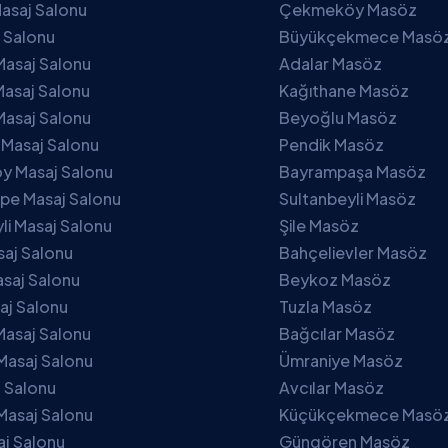
asaj Salonu
Çekmeköy Masöz
j Salonu
Büyükçekmece Masö
Masaj Salonu
Adalar Masöz
asaj Salonu
Kağıthane Masöz
Masaj Salonu
Beyoğlu Masöz
 Masaj Salonu
Pendik Masöz
 Masaj Salonu
Bayrampaşa Masöz
pe Masaj Salonu
Sultanbeyli Masöz
li Masaj Salonu
Şile Masöz
saj Salonu
Bahçelievler Masöz
saj Salonu
Beykoz Masöz
aj Salonu
Tuzla Masöz
Masaj Salonu
Bağcılar Masöz
Masaj Salonu
Ümraniye Masöz
j Salonu
Avcılar Masöz
Masaj Salonu
Küçükçekmece Masö
aj Salonu
Güngören Masöz