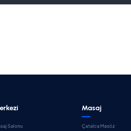
erkezi
Masaj
saj Salonu
Çatalca Masöz