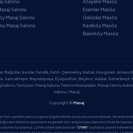
saj Salonu
Ataşehir Masöz
asaj Salonu
Esenler Masöz
öy Masaj Salonu
Üsküdar Masöz
nu Masaj Salonu
Kadıköy Masöz
Bakırköy Masöz
er, Bağcılar, Avcılar, Pendik, Fatih, Çekmeköy, Kartal, Güngören, Arnavu
zla, Sancaktepe, Bayrampaşa, Eyüpsultan, Beykoz, Adalar, Sultanbeyli, 
aj Salonu Tavsiyesi, Masaj Salonu Telefon Numaraları, Masaj Salonu Adres
Salonu, Masaj
Copyright ©
Masaj
an tüm içerikler yalnızca genel bilgilendirme amacıyla sunulmaktadır. Burada listel
oğrudan iletişime geçmeniz ve gerekli tüm araştırmayı yapmanız önemle tavsiye edil
de sorumlu tutulamaz. Lütfen sitemizde bulunan
“UYARI”
sayfasını ziyaret ederek hi
salonlarına yönelik dijital reklam ve ilan yayınlama hizmeti sunulmaktadır. Listelen