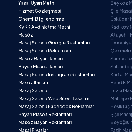
Yasal Uyarı Metni
Beykoz M
Hizmet Sözleşmesi
Şile Masa
Önemli Bilgilendirme
Üsküdar 
KVKK Aydınlatma Metni
Kadıköy M
Masöz
Ataşehir 
Masaj Salonu Google Reklamları
Ümraniye
Masaj Salonu Reklamları
Çekmeköy
Masöz Bayan İlanları
Sancakte
Bayan Masöz İlanları
Sultanbey
Masaj Salonu Instagram Reklamları
Kartal Ma
Masöz İlanları
Pendik Ma
Masaj Salonu
Tuzla Mas
Masaj Salonu Web Sitesi Tasarımı
Maltepe 
Masaj Salonu Facebook Reklamları
Beşiktaş 
Bayan Masöz Reklamları
Şişli Masa
Masöz Bayan Reklamları
Beyoğlu 
Masaj Fiyatları
Fatih Mas