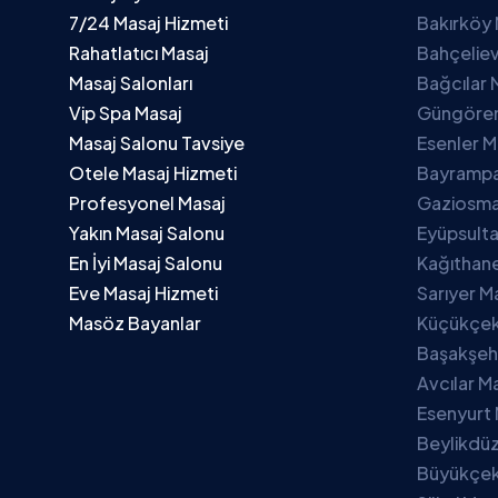
7/24 Masaj Hizmeti
Bakırköy 
Rahatlatıcı Masaj
Bahçeliev
Masaj Salonları
Bağcılar 
Vip Spa Masaj
Güngören
Masaj Salonu Tavsiye
Esenler M
Otele Masaj Hizmeti
Bayrampa
Profesyonel Masaj
Gaziosma
Yakın Masaj Salonu
Eyüpsulta
En İyi Masaj Salonu
Kağıthane
Eve Masaj Hizmeti
Sarıyer M
Masöz Bayanlar
Küçükçek
Başakşehi
Avcılar M
Esenyurt 
Beylikdüz
Büyükçek