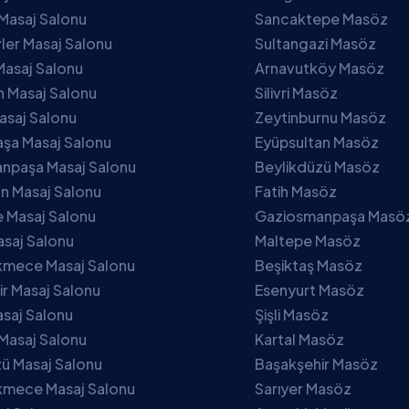
Masaj Salonu
Sancaktepe Masöz
ler Masaj Salonu
Sultangazi Masöz
Masaj Salonu
Arnavutköy Masöz
 Masaj Salonu
Silivri Masöz
asaj Salonu
Zeytinburnu Masöz
şa Masaj Salonu
Eyüpsultan Masöz
npaşa Masaj Salonu
Beylikdüzü Masöz
n Masaj Salonu
Fatih Masöz
 Masaj Salonu
Gaziosmanpaşa Masö
asaj Salonu
Maltepe Masöz
mece Masaj Salonu
Beşiktaş Masöz
r Masaj Salonu
Esenyurt Masöz
asaj Salonu
Şişli Masöz
Masaj Salonu
Kartal Masöz
ü Masaj Salonu
Başakşehir Masöz
mece Masaj Salonu
Sarıyer Masöz