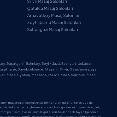
Silivri Masaj Salonları
Çatalca Masaj Salonları
Arnavutköy Masaj Salonları
Zeytinburnu Masaj Salonları
Sultangazi Masaj Salonları
tköy, Başakşehir, Bakırköy, Beylikdüzü, Esenyurt, Üsküdar,
Kağıthane, Büyükçekmece, Ataşehir, Silivri, Gaziosmanpaşa,
leri, Masaj Fiyatları, Massage, Masöz, Masaj Salonları, Masaj
enen masaj salonları hakkında herhangi bir garanti, tavsiye ya da
ir. Kullanıcılar ile işletmeler arasında doğabilecek hizmet süreçleri,
zmet politikamız ve kullanım koşullarımız hakkında detaylı bilgi edinin.
en firmaların sunduğu hizmetlerin içeriği, kalitesi veya uygulamalarıyla