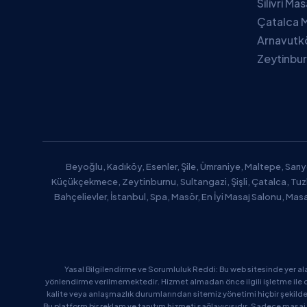
Silivri Ma
Çatalca M
Arnavutk
Zeytinbur
Beyoğlu, Kadıköy, Esenler, Şile, Ümraniye, Maltepe, Sarıy
Küçükçekmece, Zeytinburnu, Sultangazi, Şişli, Çatalca, Tu
Bahçelievler, İstanbul, Spa, Masör, En İyi Masaj Salonu, Mas
Yasal Bilgilendirme ve Sorumluluk Reddi: Bu web sitesinde yer al
yönlendirme verilmemektedir. Hizmet almadan önce ilgili işletme ile d
kalite veya anlaşmazlık durumlarından sitemiz yönetimi hiçbir şekil
Bu platform bir reklam ve tanıtım hizmeti sağlayıcısıdır. Sadece masaj 