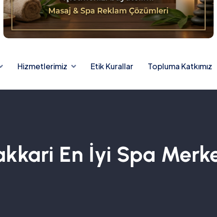
Hizmetlerimiz
Etik Kurallar
Topluma Katkımız
kkari En İyi Spa Merk